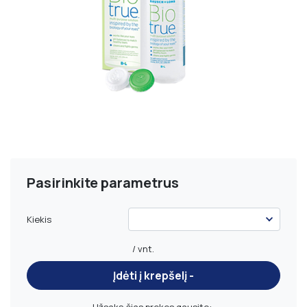
Pasirinkite parametrus
Kiekis
/ vnt.
Įdėti į krepšelį -
Užsakę šias prekes gausite: